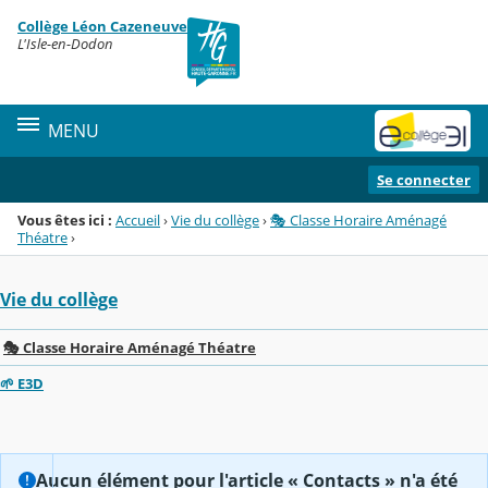
Panneau de gestion des cookies
Collège Léon Cazeneuve
Menu de la rubrique
Contenu
L'Isle-en-Dodon
MENU
Se connecter
Vous êtes ici :
Accueil
›
Vie du collège
›
🎭 Classe Horaire Aménagé
Théatre
›
Vie du collège
🎭 Classe Horaire Aménagé Théatre
🌱 E3D
Aucun élément pour l'article « Contacts » n'a été