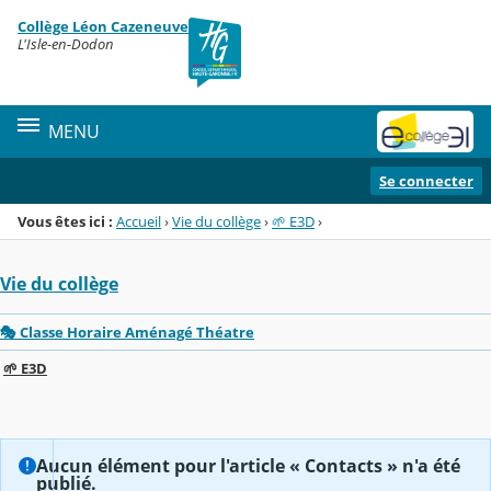
Panneau de gestion des cookies
Collège Léon Cazeneuve
Menu de la rubrique
Contenu
L'Isle-en-Dodon
MENU
Se connecter
Vous êtes ici :
Accueil
›
Vie du collège
›
🌱 E3D
›
Vie du collège
🎭 Classe Horaire Aménagé Théatre
🌱 E3D
Aucun élément pour l'article « Contacts » n'a été
publié.