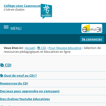
Panneau de gestion des cookies
Collège Léon Cazeneuve
Menu de la rubrique
Contenu
L'Isle-en-Dodon
MENU
Se connecter
Vous êtes ici :
Accueil
›
📚 CDI
›
Pour l'équipe éducative
›
Sélection de
ressources pédagogiques et éducatives en ligne
📚 CDI
📚 Quoi de neuf au CDI ?
Ressources du CDI
Des jeux pour apprendre en s'amusant
Des chaînes Youtube éducatives