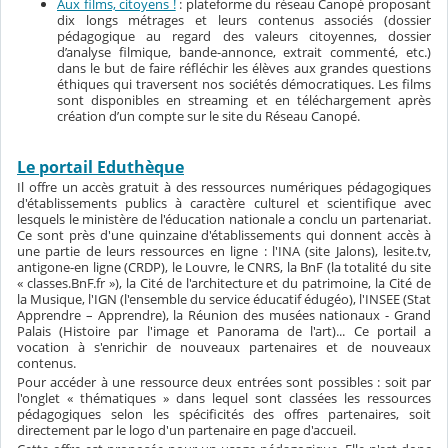
Aux films, citoyens !
:
plateforme du réseau Canopé proposant
dix longs métrages et leurs contenus associés (dossier
pédagogique au regard des valeurs citoyennes, dossier
d’analyse filmique, bande-annonce, extrait commenté, etc.)
dans le but de faire réfléchir les élèves aux grandes questions
éthiques qui traversent nos sociétés démocratiques.
Les films
sont disponibles en streaming et en téléchargement après
création d’un compte sur le site du Réseau Canopé.
Le portail Eduthèque
Il offre un accès gratuit à des ressources numériques pédagogiques
d'établissements publics à caractère culturel et scientifique avec
lesquels le ministère de l'éducation nationale a conclu un partenariat.
Ce sont près d'une quinzaine d'établissements qui donnent accès à
une partie de leurs ressources en ligne : l'INA (site Jalons), lesite.tv,
antigone-en ligne (CRDP), le Louvre, le CNRS, la BnF (la totalité du site
« classes.BnF.fr »), la Cité de l'architecture et du patrimoine, la Cité de
la Musique, l'IGN (l'ensemble du service éducatif édugéo), l'INSEE (Stat
Apprendre – Apprendre), la Réunion des musées nationaux - Grand
Palais (Histoire par l'image et Panorama de l'art)... Ce portail a
vocation à s'enrichir de nouveaux partenaires et de nouveaux
contenus.
Pour accéder à une ressource deux entrées sont possibles : soit par
l'onglet « thématiques » dans lequel sont classées les ressources
pédagogiques selon les spécificités des offres partenaires, soit
directement par le logo d'un partenaire en page d'accueil.