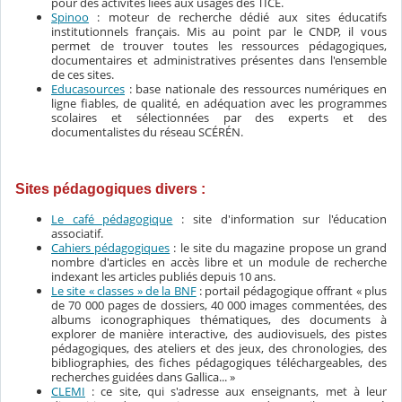
pour des activités liées aux usages des TICE.
Spinoo
:
moteur de recherche dédié aux sites éducatifs
institutionnels français. Mis au point par le CNDP, il vous
permet de trouver toutes les ressources pédagogiques,
documentaires et administratives présentes dans l'ensemble
de ces sites.
Educasources
: base nationale des ressources numériques en
ligne fiables, de qualité, en adéquation avec les programmes
scolaires et sélectionnées par des experts et des
documentalistes du réseau SCÉRÉN.
Sites pédagogiques divers :
Le café pédagogique
: site d'information sur l'éducation
associatif.
Cahiers pédagogiques
: le site du magazine propose un grand
nombre d'articles en accès libre et un module de recherche
indexant les articles publiés depuis 10 ans.
Le site « classes » de la BNF
: portail pédagogique offrant « plus
de 70 000 pages de dossiers, 40 000 images commentées, des
albums iconographiques thématiques, des documents à
explorer de manière interactive, des audiovisuels, des pistes
pédagogiques, des ateliers et des jeux, des chronologies, des
bibliographies, des fiches pédagogiques téléchargeables, des
recherches guidées dans Gallica... »
CLEMI
: ce site, qui s'adresse aux enseignants, met à leur