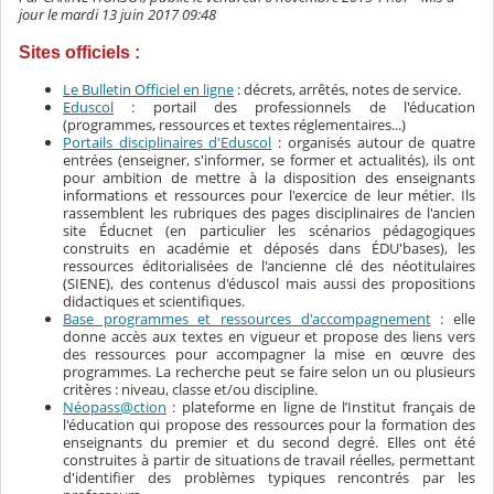
jour le mardi 13 juin 2017 09:48
Sites officiels :
Le Bulletin Officiel en ligne
: décrets, arrêtés, notes de service.
Eduscol
: portail des professionnels de l'éducation
(programmes, ressources et textes réglementaires...)
Portails disciplinaires d'Eduscol
: organisés autour de quatre
entrées (enseigner, s'informer, se former et actualités), ils ont
pour ambition de mettre à la disposition des enseignants
informations et ressources pour l'exercice de leur métier. Ils
rassemblent les rubriques des pages disciplinaires de l'ancien
site Éducnet (en particulier les scénarios pédagogiques
construits en académie et déposés dans ÉDU'bases), les
ressources éditorialisées de l'ancienne clé des néotitulaires
(SIENE), des contenus d'éduscol mais aussi des propositions
didactiques et scientifiques.
Base programmes et ressources d'accompagnement
: elle
donne accès aux textes en vigueur et propose des liens vers
des ressources pour accompagner la mise en œuvre des
programmes. La recherche peut se faire selon un ou plusieurs
critères : niveau, classe et/ou discipline.
Néopass@ction
: plateforme en ligne
de l’Institut français de
l'éducation qui
propose des ressources
pour la formation des
enseignants du premier et du second degré. Elles ont été
construites à partir de situations de travail réelles, permettant
d'identifier des problèmes typiques rencontrés par les