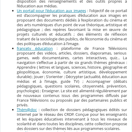
disposition des renseignements et des outils propres à
l’éducation aux médias.
Un portail pour l'éducation aux images
:
l
'objectif de ce portail
est d’accompagner les pratiques d’éducation aux images en
proposant
des documents dédiés à l’exploration du cinéma et
des arts numériques d’un point de vue théorique, artistique et
pédagogique ; des repères favorisant la mise en œuvre de
projets culturels et éducatifs ; des éléments de réflexion
traitant de la sociologie des publics, de l’économie du cinéma et
des politiques d’éducation à l’image.
francetv éducation
: plateforme de France Télévisions
proposant des
vidéos, articles, dossiers, diaporamas, serious
games, web documentaires, cartes interactives, quiz... La
navigation s'effectue à partir de six grands thèmes généraux :
Apprendre ( lettres et langues, sciences, histoire, géographie et
géopolitique, économie, culture artistique, développement
durable) ; Jouer ; S'orienter ; Décrypter (actualité, éducation aux
médias et à l’image, guide TV) ; Accompagner (débats
pédagogiques, questions scolaires, citoyenneté, prévention,
psychologie) ; Enseigner
.
Le site est alimenté régulièrement par
de nouveaux contenus issus des programmes diffusés par
France Télévisions ou proposés par des partenaires publics et
privés.
Thém@doc
: collection de dossiers pédagogiques édités sur
Internet par le réseau des CRDP. Conçue pour les enseignants
et les équipes éducatives intervenant à tous les niveaux de
scolarité et dans toutes les disciplines, cette collection propose
des dossiers sur des thèmes liés aux programmes scolaires.