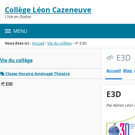
Panneau de gestion des cookies
Collège Léon Cazeneuve
Menu de la rubrique
Contenu
L'Isle-en-Dodon
MENU
Vous êtes ici :
Accueil
›
Vie du collège
›
🌱 E3D
🌱 E3D
Vie du collège
Accueil
Blog
🎭 Classe Horaire Aménagé Théatre
🌱 E3D
E3D
Par Admin Léon C