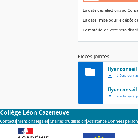
La date des élections au Conse
La date limite pour le dépôt d
Le matériel de vote sera distr
Pièces jointes
flyer conseil
Télécharger
( .
p
flyer conseil
Télécharger
( .
p
Collège Léon Cazeneuve
Contacts
Mentions légales
Chartes d'utilisation
Assistance
Données person