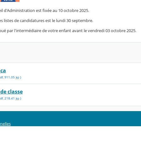
il d'Administration est fixée au 10 octobre 2025.
es listes de candidatures est le lundi 30 septembre.
ibué par l'intermédiaire de votre enfant avant le vendredi 03 octobre 2025.
 ca
df
,
911.05
ko
)
 de classe
df
,
218.41
ko
)
nelles