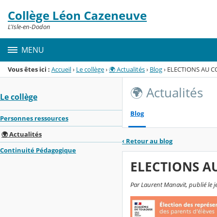
Panneau de gestion des cookies
Collège Léon Cazeneuve
Menu de la rubrique
Contenu
L'Isle-en-Dodon
MENU
Vous êtes ici :
Accueil
›
Le collège
›
🌍 Actualités
›
Blog
›
ELECTIONS AU C
🌍 Actualités
Le collège
Blog
Personnes ressources
🌍 Actualités
‹
Retour au blog
Continuité Pédagogique
ELECTIONS A
Par Laurent Manavit, publié le 