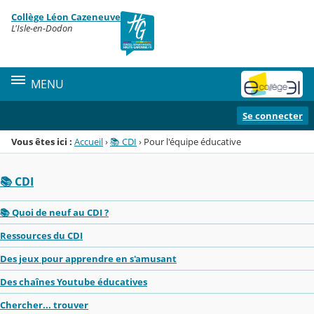
Panneau de gestion des cookies
Collège Léon Cazeneuve
Menu de la rubrique
Contenu
L'Isle-en-Dodon
MENU
Se connecter
Vous êtes ici :
Accueil
›
📚 CDI
›
Pour l'équipe éducative
📚 CDI
📚 Quoi de neuf au CDI ?
Ressources du CDI
Des jeux pour apprendre en s'amusant
Des chaînes Youtube éducatives
Chercher... trouver